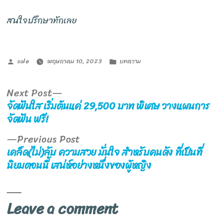
สนใจปรึกษาทักเลย
Posted
Posted
sale
พฤษภาคม 10, 2023
บทความ
by
in
Next
Next Post
post:
แนะแนว
จัดฟันใส เริ่มต้นแค่ 29,500 บาท พิเศษ วางแผนการ
เรื่อง
จัดฟัน ฟรี!
Previous
Previous Post
post:
เคล็ด(ไม่)ลับ ความสวย มั่นใจ สำหรับคนดัง ที่เป็นที่
นิยมตอนนี้ เสน่ห์อย่างหนึ่งของผู้หญิง
Leave a comment